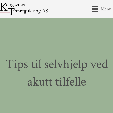
Meny
Tips til selvhjelp ved
akutt tilfelle